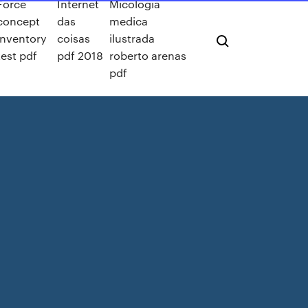
Force
Internet
Micologia
concept
das
medica
inventory
coisas
ilustrada
test pdf
pdf 2018
roberto arenas
pdf