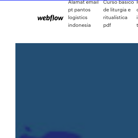
Alamat email
Curso básico
pt pantos
de liturgia e
logistics
ritualística
indonesia
pdf