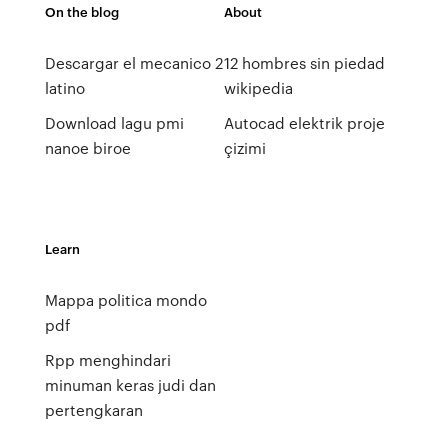
On the blog
About
Descargar el mecanico 2
12 hombres sin piedad
latino
wikipedia
Download lagu pmi
Autocad elektrik proje
nanoe biroe
çizimi
Learn
Mappa politica mondo
pdf
Rpp menghindari
minuman keras judi dan
pertengkaran