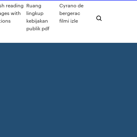
sh reading
Ruang
Cyrano de
ages with
lingkup
bergerac
tions
kebijakan
filmi izle
publik pdf