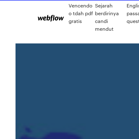
Vencendo
Sejarah
Engli
o tdah pdf
berdirinya
pass
gratis
candi
ques
mendut